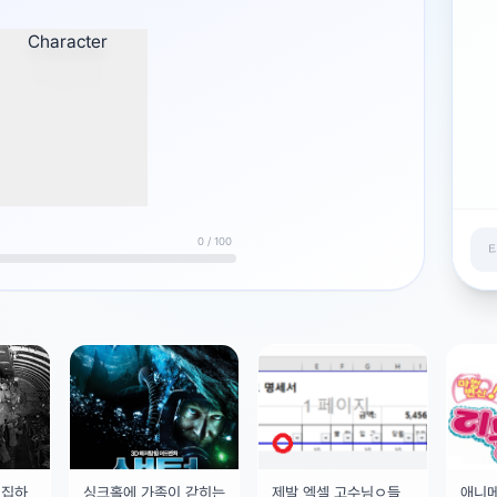
0 / 100
징집하
싱크홀에 가족이 갇히는
제발 엑셀 고수님ㅇ들
애니